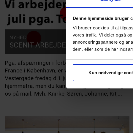
Denne hjemmeside bruger c
Vi bruger cookies til at tilpas
vores trafik. Vi deler også 
NYHED
30.06.2022
annonceringspartnere og anal
SCENIT ARBEJDER HJEMMEFRA
dem, eller som de har indsaml
Pga. afspærringer i forbindelse med Tour de
France i København, er vi ikke på kontoret i
Kun nødvendige cook
Vestergade fredag d.1 juli 2022. Vi arbejder alle
hjemmefra, men du kan naturligvis stadig fange
os på mail. Mvh. Knirke, Søren, Johanne, Kit,...