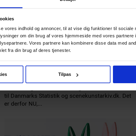
ookies
se vores indhold og annoncer, til at vise dig funktioner til sociale
oplysninger om din brug af vores hjemmeside med vores partnere i
TEREBANYT
16.06.2022
ysepartnere. Vores partnere kan kombinere disse data med andr
HAR DU HUSKET ALT?
et fra din brug af deres tjenester.
Vi er i gang med årets Tereba sommerrengøring.
Til efteråret lukker vi helt ned for sæson 21/22 i
ies
Tilpas
Tereba, og dermed lukkes mulighed for
indtastning i Tereba. Efterfølgende sendes data
til Danmarks Statistik og scenekunstarkiv.dk. Det
er derfor NU,...