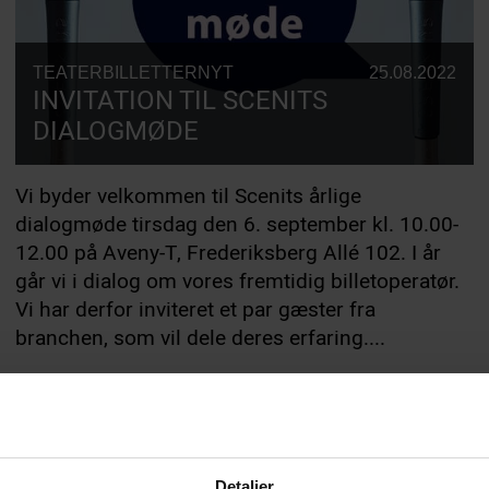
TEATERBILLETTERNYT
25.08.2022
INVITATION TIL SCENITS
DIALOGMØDE
Vi byder velkommen til Scenits årlige
dialogmøde tirsdag den 6. september kl. 10.00-
12.00 på Aveny-T, Frederiksberg Allé 102. I år
går vi i dialog om vores fremtidig billetoperatør.
Vi har derfor inviteret et par gæster fra
branchen, som vil dele deres erfaring....
Detaljer