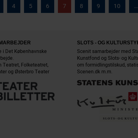
4
5
6
7
8
9
10
…
AMARBEJDER
SLOTS - OG KULTURST
e i Det Københavnske
Scenit samarbejder med St
bejde.
Kunstfond og Slots- og Kult
 Teatret, Folketeatret,
om formidlingstilskud, stati
ter og Østerbro Teater
Scenen.dk m.m.