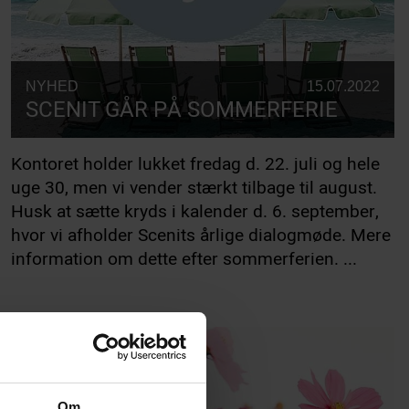
NYHED
15.07.2022
SCENIT GÅR PÅ SOMMERFERIE
Kontoret holder lukket fredag d. 22. juli og hele
uge 30, men vi vender stærkt tilbage til august.
Husk at sætte kryds i kalender d. 6. september,
hvor vi afholder Scenits årlige dialogmøde. Mere
information om dette efter sommerferien. ...
Om