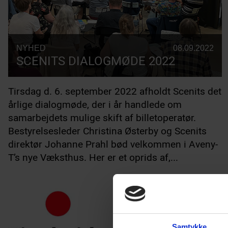
NYHED
08.09.2022
SCENITS DIALOGMØDE 2022
Tirsdag d. 6. september 2022 afholdt Scenits det
årlige dialogmøde, der i år handlede om
samarbejdets mulige skift af billetoperatør.
Bestyrelsesleder Christina Østerby og Scenits
direktør Johanne Prahl bød velkommen i Aveny-
T’s nye Væksthus. Her er et oprids af,...
Samtykke