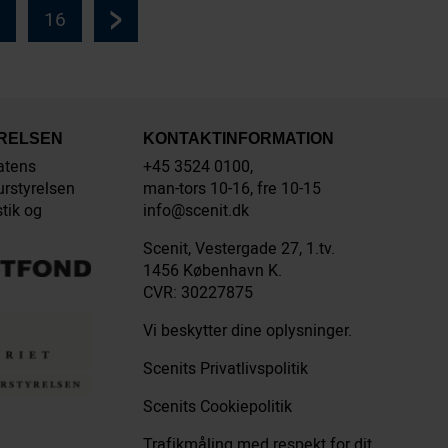
16
YRELSEN
KONTAKTINFORMATION
atens
+45 3524 0100,
urstyrelsen
man-tors 10-16, fre 10-15
stik og
info@scenit.dk
Scenit, Vestergade 27, 1.tv.
1456 København K.
CVR: 30227875
Vi beskytter dine oplysninger.
Scenits Privatlivspolitik
Scenits Cookiepolitik
Trafikmåling med respekt for dit