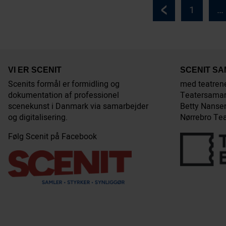
Indlægsinddeling
1
…
VI ER SCENIT
SCENIT S
Scenits formål er formidling og
med teatren
dokumentation af professionel
Teatersamar
scenekunst i Danmark via samarbejder
Betty Nansen
og digitalisering.
Nørrebro Tea
Følg Scenit på Facebook