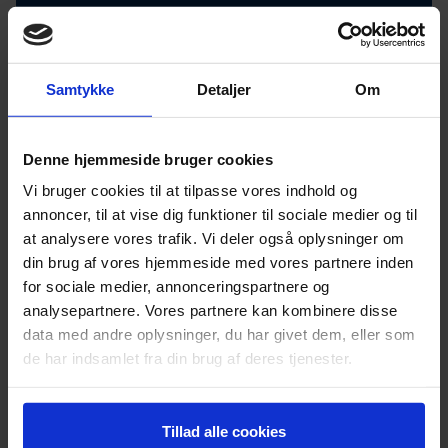
Terebas udvikler
ITide A/S
Teaterbilletters app- og webudvikler
Samtykke
Detaljer
Om
Signifly
Teaterbilletters billetoperatør
Billetten
Denne hjemmeside bruger cookies
A/S
Vi bruger cookies til at tilpasse vores indhold og
annoncer, til at vise dig funktioner til sociale medier og til
Back-up og IT-support
Simple Solution
at analysere vores trafik. Vi deler også oplysninger om
din brug af vores hjemmeside med vores partnere inden
Teaterguiden.online webudvikler
Abtion
for sociale medier, annonceringspartnere og
analysepartnere. Vores partnere kan kombinere disse
Hvis Scenit indgår aftale med en ny fast
databehandler, vil dette blive meldt ud til vores
data med andre oplysninger, du har givet dem, eller som
brugere i
TerebaNyt
.
de har indsamlet fra din brug af deres tjenester.
Tillad alle cookies