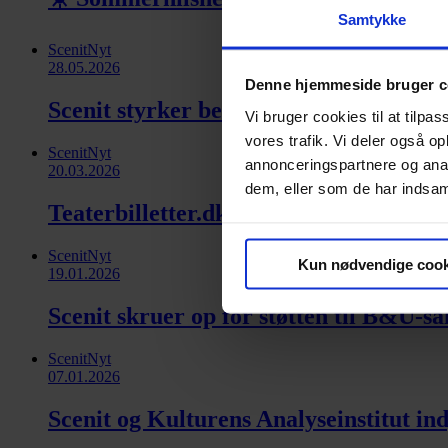
Samtykke
ScenitNyt
28.05.2026
Denne hjemmeside bruger c
Scenit styrker bestyrelsen med strateg
Vi bruger cookies til at tilpas
vores trafik. Vi deler også 
ScenitNyt
annonceringspartnere og anal
20.03.2026
dem, eller som de har indsaml
Teaterbilletter.dk er blevet (endnu) m
ScenitNyt
Kun nødvendige cook
19.01.2026
Scenit skruer op for støtten til B&U-sa
ScenitNyt
07.01.2026
Scenit og Kulturens Analyseinstitut in