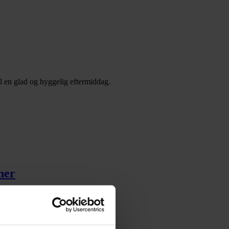
til en glad og hyggelig eftermiddag.
ner