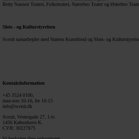
Betty Nansen Teatret, Folketeatret, Nørrebro Teater og Østerbro Teate
Slots - og Kulturstyrelsen
Scenit samarbejder med Statens Kunstfond og Slots- og Kulturstyrelse
Kontaktinformation
+45 3524 0100,
man-tors 10-16, fre 10-15
info@scenit.dk
Scenit, Vestergade 27, 1.tv.
1456 København K.
CVR: 30227875
Vi beskytter dine oplysninger.