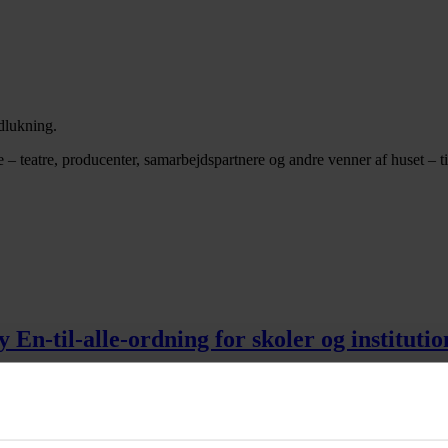
edlukning.
le – teatre, producenter, samarbejdspartnere og andre venner af huset – 
-til-alle-ordning for skoler og institutio