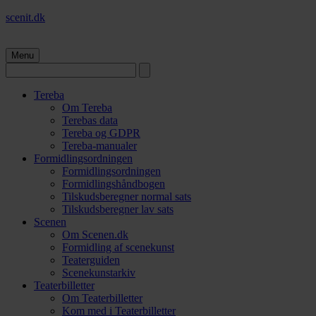
scenit.dk
Menu
Tereba
Om Tereba
Terebas data
Tereba og GDPR
Tereba-manualer
Formidlingsordningen
Formidlingsordningen
Formidlingshåndbogen
Tilskudsberegner normal sats
Tilskudsberegner lav sats
Scenen
Om Scenen.dk
Formidling af scenekunst
Teaterguiden
Scenekunstarkiv
Teaterbilletter
Om Teaterbilletter
Kom med i Teaterbilletter