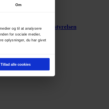
Om
rbauer er tiltrådt bestyrelsen
 medier og til at analysere
nden for sociale medier,
e oplysninger, du har givet
Tillad alle cookies