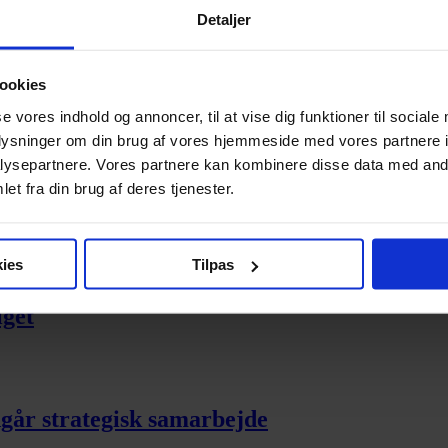
Detaljer
ookies
iske markedsføringskompetencer – Lars Silbe
se vores indhold og annoncer, til at vise dig funktioner til sociale
oplysninger om din brug af vores hjemmeside med vores partnere i
ysepartnere. Vores partnere kan kombinere disse data med andr
et fra din brug af deres tjenester.
ere brugervenlig
ies
Tilpas
lget
dgår strategisk samarbejde