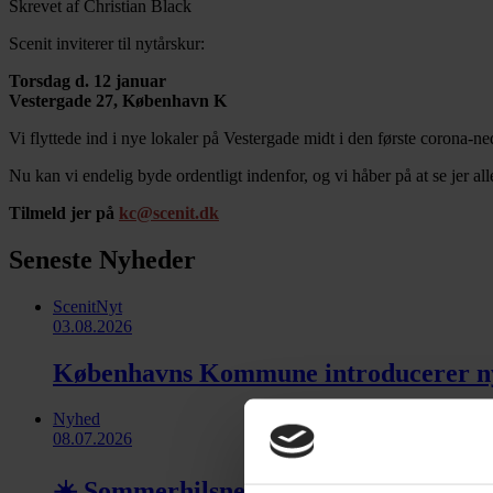
Skrevet af Christian Black
Scenit inviterer til nytårskur:
Torsdag d. 12 januar
Vestergade 27, København K
Vi flyttede ind i nye lokaler på Vestergade midt i den første corona-n
Nu kan vi endelig byde ordentligt indenfor, og vi håber på at se jer al
Tilmeld jer på
kc@scenit.dk
Seneste Nyheder
ScenitNyt
03.08.2026
Københavns Kommune introducerer ny En
Nyhed
08.07.2026
☀️ Sommerhilsner fra Scenit ☀️