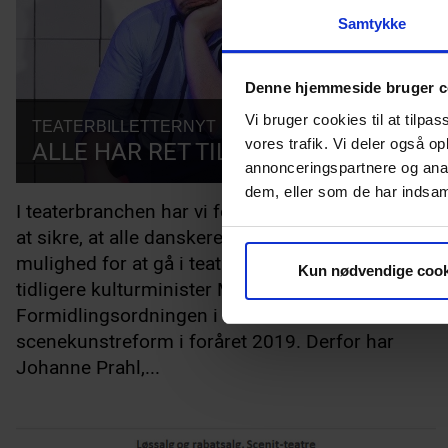
Samtykke
Denne hjemmeside bruger c
Vi bruger cookies til at tilpas
TEATERBILLETTERNYT
13.11.2019
ALLE HAR RET TIL TEATER
vores trafik. Vi deler også 
annonceringspartnere og anal
dem, eller som de har indsaml
I teaterbranchen har vi formidlingstilskuddet til
at sikre, at alle danskere har økonomisk
mulighed for at gå i teatret. Desværre fik
Kun nødvendige cook
tidligere kulturminister Mette Bock bragt
Formidlingsordningen i fare med sin
scenekunstreform i foråret 2019. Derfor har
Johanne Prahl,...