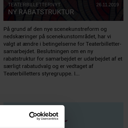
TEATERBILLETTERNYT
26.11.2019
NY RABATSTRUKTUR
På grund af den nye scenekunstreform og
nedskæringer på scenekunstområdet, har vi
valgt at ændre i betingelserne for Teaterbilletter-
samarbejdet. Beslutningen om en ny
rabatstruktur for samarbejdet er udarbejdet af et
særligt rabatudvalg og er vedtaget af
Teaterbilletters styregruppe. I...