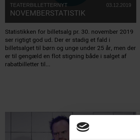
TEATERBILLETTERNYT
03.12.2019
NOVEMBERSTATISTIK
Statistikken for billetsalg pr. 30. november 2019
ser rigtigt god ud. Der er stadig et fald i
billetsalget til børn og unge under 25 år, men der
er til gengæld en flot stigning både i salget af
rabatbilletter til...