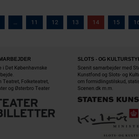
…
11
12
13
14
15
1
AMARBEJDER
SLOTS - OG KULTURST
e i Det Københavnske
Scenit samarbejder med St
bejde.
Kunstfond og Slots- og Kult
 Teatret, Folketeatret,
om formidlingstilskud, stati
ter og Østerbro Teater
Scenen.dk m.m.