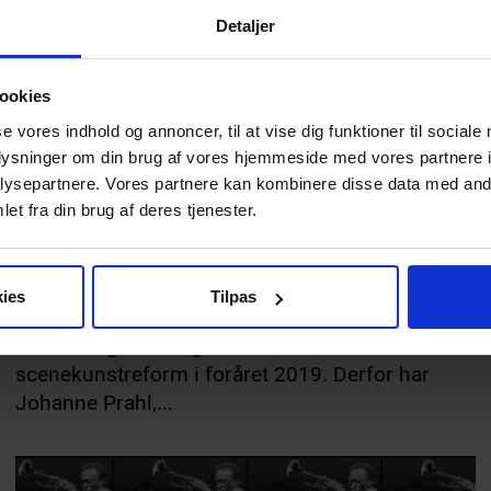
Detaljer
ookies
se vores indhold og annoncer, til at vise dig funktioner til sociale
SCENITNYT
13.11.2019
ALLE HAR RET TIL TEATER
oplysninger om din brug af vores hjemmeside med vores partnere i
ysepartnere. Vores partnere kan kombinere disse data med andr
et fra din brug af deres tjenester.
I teaterbranchen har vi formidlingstilskuddet til
at sikre, at alle danskere har økonomisk
mulighed for at gå i teatret. Desværre fik
ies
Tilpas
tidligere kulturminister Mette Bock bragt
Formidlingsordningen i fare med sin
scenekunstreform i foråret 2019. Derfor har
Johanne Prahl,...