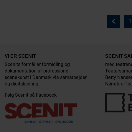
Indlægsinddeling
1
VI ER SCENIT
SCENIT S
Scenits formål er formidling og
med teatren
dokumentation af professionel
Teatersamar
scenekunst i Danmark via samarbejder
Betty Nansen
og digitalisering.
Nørrebro Tea
Følg Scenit på Facebook