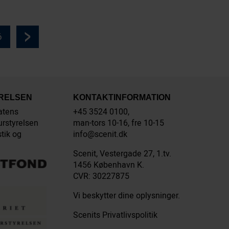
6
YRELSEN
KONTAKTINFORMATION
atens
+45 3524 0100,
urstyrelsen
man-tors 10-16, fre 10-15
stik og
info@scenit.dk
Scenit, Vestergade 27, 1.tv.
1456 København K.
CVR: 30227875
Vi beskytter dine oplysninger.
Scenits Privatlivspolitik