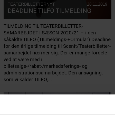
TEATERBILLETTERNYT
28.11.2019
DEADLINE TILFO TILMELDING
TILMELDING TIL TEATERBILLETTER-
SAMARBEJDET I SÆSON 2020/21 – i den
såkaldte TILFO (TILmeldings-FOrmular) Deadline
for den årlige tilmelding til Scenit/Teaterbilletter-
samarbejdet nærmer sig. Der er mange fordele
ved at være med i
billetsalgs-/rabat-/markedsførings- og
administrationssamarbejdet. Den ansøgning,
som vi kalder TILFO,...