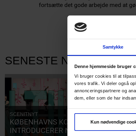
fortsætte det gode arbejde med at gø
Samtykke
SENESTE NYHEDER
Denne hjemmeside bruger c
Vi bruger cookies til at tilpas
vores trafik. Vi deler også 
annonceringspartnere og anal
dem, eller som de har indsaml
SCENITNYT
03.08.2026
KØBENHAVNS KOMMUNE
Kun nødvendige cook
INTRODUCERER NY EN-TIL-ALLE-