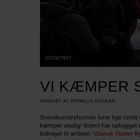
SCENITNYT
VI KÆMPER 
SKREVET AF PERNILLE EGEBÆK
Scenekunstreformen lurer lige rundt
kæmper stadig! Scenit har opbygget
bidraget til artiklen
”Dansk Teater fry