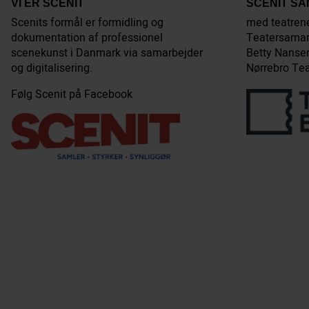
VI ER SCENIT
SCENIT S
Scenits formål er formidling og
med teatren
dokumentation af professionel
Teatersamar
scenekunst i Danmark via samarbejder
Betty Nansen
og digitalisering.
Nørrebro Tea
Følg Scenit på Facebook