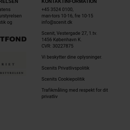
YRELSEN
KONTAKTINFORMATION
atens
+45 3524 0100,
urstyrelsen
man-tors 10-16, fre 10-15
stik og
info@scenit.dk
Scenit, Vestergade 27, 1.tv.
1456 København K.
CVR: 30227875
Vi beskytter dine oplysninger.
Scenits Privatlivspolitik
Scenits Cookiepolitik
Trafikmåling med respekt for dit
privatliv