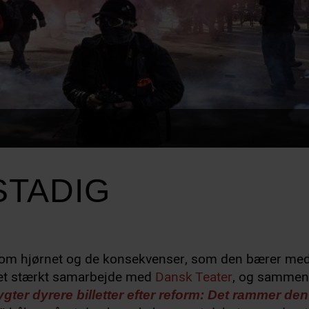
STADIG
 om hjørnet og de konsekvenser, som den bærer med
 et stærkt samarbejde med
Dansk Teater
, og sammen h
gter dyrere billetter efter reform: Det rammer de