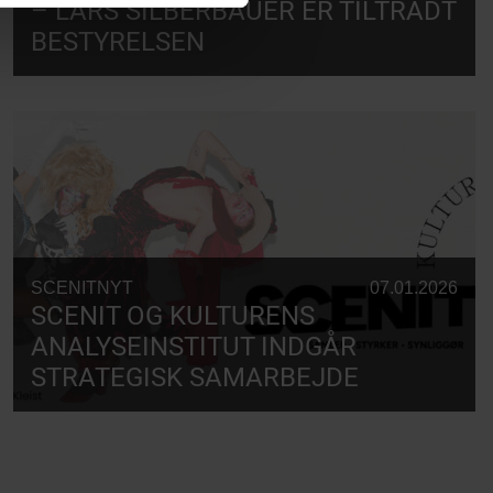
– LARS SILBERBAUER ER TILTRÅDT
BESTYRELSEN
SCENITNYT
07.01.2026
SCENIT OG KULTURENS
ANALYSEINSTITUT INDGÅR
STRATEGISK SAMARBEJDE