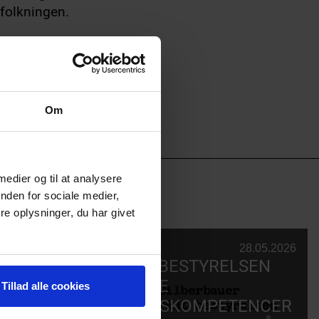
efolkningen.
Om
 medier og til at analysere
nden for sociale medier,
e oplysninger, du har givet
SCENITNYT
28.05.2026
SCENIT STYRKER BESTYRELSEN
MED STRATEGISKE
Tillad alle cookies
MARKEDSFØRINGSKOMPETENCER