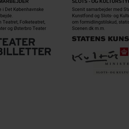
AMARBEJDER
SLOTS - OG KULTURST
e i Det Københavnske
Scenit samarbejder med St
bejde.
Kunstfond og Slots- og Kult
 Teatret, Folketeatret,
om formidlingstilskud, stati
ter og Østerbro Teater
Scenen.dk m.m.