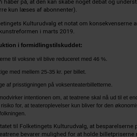
 Vi håber på, at den kan skabe noget debat og unders
rre kun læses af abonnenter).
etingets Kulturudvalg et notat om konsekvenserne a
ekunstreformen i marts 2019.
tion i formidlingstilskuddet:
terne til voksne vil blive reduceret med 46 %.
stige med mellem 25-35 kr. per billet.
lge af prisstigningen på voksenteaterbilletterne.
modvirker intentionen om, at teatrene skal nå ud til et en
isiko for, at teateroplevelser kun bliver for den økonomi
folkningen.
atet til Folketingets Kulturudvalg, at besparelserne 
eatrene bevarer mulighed for at holde billetpriserne