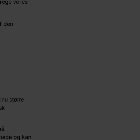
trege vores
f den
dnu større
sk
på
 nede og kan