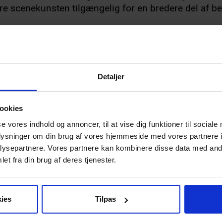
re scenekunsten tilgængelig for en bredere del af b
Detaljer
ookies
se vores indhold og annoncer, til at vise dig funktioner til sociale
oplysninger om din brug af vores hjemmeside med vores partnere i
ysepartnere. Vores partnere kan kombinere disse data med andr
et fra din brug af deres tjenester.
ies
Tilpas
NYHED
08.07.2026