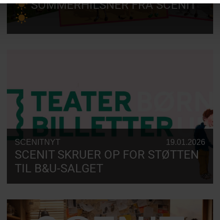
SOMMERHILSNER FRA SCENIT
SCENITNYT
19.01.2026
SCENIT SKRUER OP FOR STØTTEN
TIL B&U-SALGET