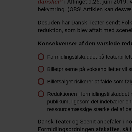
i Altinget d.25. juni 2019.
dansker”
bekymring. (OBS! Artiklen kan desvæ
Desuden har Dansk Teater sendt Folk
reduktion, som blev aftalt med scen
Konsekvenser af den varslede reduk
Formidlingstilskuddet på teaterbillet
Billetpriserne på voksenbilletter vil 
Billetsalget risikerer at falde som fø
Reduktionen i formidlingstilskuddet 
publikum, ligesom det indebærer en r
ressourcemæssige stærke del af be
Dansk Teater og Scenit anbefaler i not
Formidlingsordningen afskaffes, så t