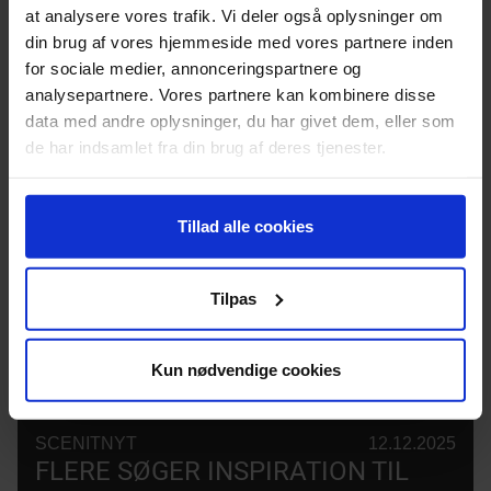
at analysere vores trafik. Vi deler også oplysninger om
din brug af vores hjemmeside med vores partnere inden
for sociale medier, annonceringspartnere og
analysepartnere. Vores partnere kan kombinere disse
data med andre oplysninger, du har givet dem, eller som
de har indsamlet fra din brug af deres tjenester.
SCENITNYT
07.01.2026
SCENIT OG KULTURENS
ANALYSEINSTITUT INDGÅR
Tillad alle cookies
STRATEGISK SAMARBEJDE
Tilpas
Kun nødvendige cookies
SCENITNYT
12.12.2025
FLERE SØGER INSPIRATION TIL