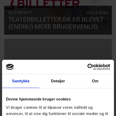
SCENITNYT
20.03.2026
TEATERBILLETTER.DK ER BLEVET
(ENDNU) MERE BRUGERVENLIG
Samtykke
Detaljer
Om
SCENITNYT
19.01.2026
SCENIT SKRUER OP FOR STØTTEN
TIL B&U-SALGET
Denne hjemmeside bruger cookies
Vi bruger cookies til at tilpasse vores indhold og
annoncer, til at vise dig funktioner til sociale medier og til