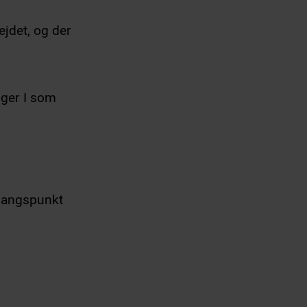
jdet, og der
øger I som
dgangspunkt