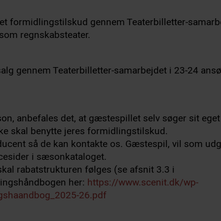
t formidlingstilskud gennem Teaterbilletter-samarbe
I som regnskabsteater.
letsalg gennem Teaterbilletter-samarbejdet i 23-24 ans
, anbefales det, at gæstespillet selv søger sit eget
ke skal benytte jeres formidlingstilskud.
ducent så de kan kontakte os. Gæstespil, vil som u
ncesider i sæsonkataloget.
kal rabatstrukturen følges (se afsnit 3.3 i
lingshåndbogen her:
https://www.scenit.dk/wp-
ngshaandbog_2025-26.pdf