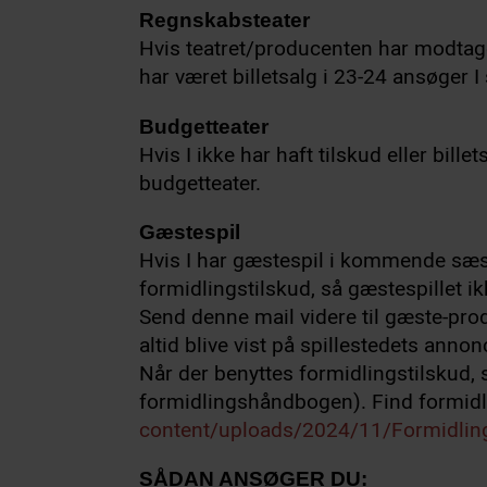
Regnskabsteater
Hvis teatret/producenten har modtage
har været billetsalg i 23-24 ansøger 
Budgetteater
Hvis I ikke har haft tilskud eller bil
budgetteater.
Gæstespil
Hvis I har gæstespil i kommende sæson
formidlingstilskud, så gæstespillet ik
Send denne mail videre til gæste-pro
altid blive vist på spillestedets anno
Når der benyttes formidlingstilskud, s
formidlingshåndbogen). Find formid
content/uploads/2024/11/Formidli
SÅDAN ANSØGER DU: