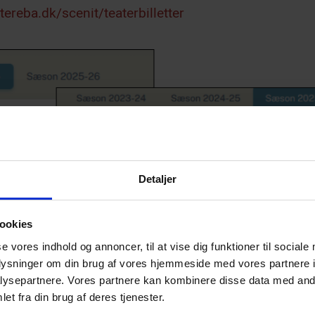
ereba.dk/scenit/teaterbilletter
Detaljer
ookies
se vores indhold og annoncer, til at vise dig funktioner til sociale
oplysninger om din brug af vores hjemmeside med vores partnere i
ysepartnere. Vores partnere kan kombinere disse data med andr
et fra din brug af deres tjenester.
en Tereba-profil skal du oprette dig her: