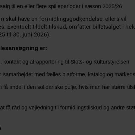
alg til en eller flere spilleperioder i sæson 2025/26
skal have en formidlingsgodkendelse, ellers vil
. Eventuelt tildelt tilskud, omfatter billetsalget i h
 til 30. juni 2026).
llesansøgning er:
, kontakt og afrapportering til Slots- og Kulturstyrelsen
ter-samarbejdet med fælles platforme, katalog og markeds
å andel i den solidariske pulje, hvis man har større til
at få råd og vejledning til formidlingstilskud og andre stø
a