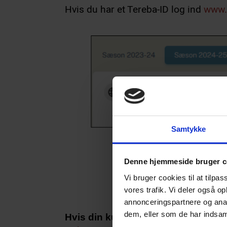
Hvis du har et Tereba-ID log ind
www.t
Samtykke
Denne hjemmeside bruger c
Vi bruger cookies til at tilpas
vores trafik. Vi deler også 
annonceringspartnere og anal
dem, eller som de har indsaml
Hvis din kulturvirksomhed ikke har 