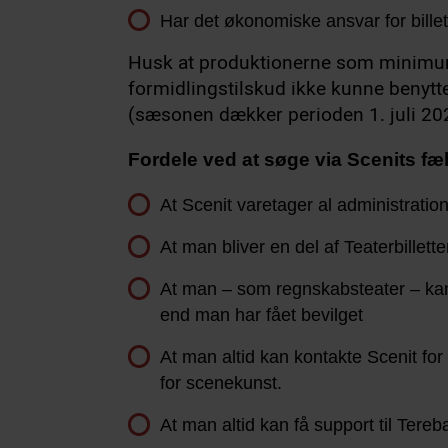
Har det økonomiske ansvar for billets
Husk at produktionerne som minimum 
formidlingstilskud ikke kunne benyttes
(sæsonen dækker perioden 1. juli 2025
Fordele ved at søge via Scenits fæ
At Scenit varetager al administration
At man bliver en del af Teaterbillet
At man – som regnskabsteater – kan f
end man har fået bevilget
At man altid kan kontakte Scenit for 
for scenekunst.
At man altid kan få support til Tereb