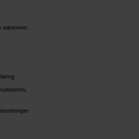
ele sæsonen.
føring
skudsbehov,
tteordninger