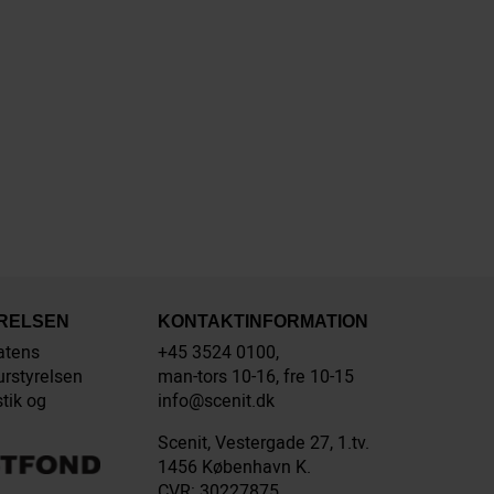
YRELSEN
KONTAKTINFORMATION
atens
+45 3524 0100,
urstyrelsen
man-tors 10-16, fre 10-15
stik og
info@scenit.dk
Scenit, Vestergade 27, 1.tv.
1456 København K.
CVR: 30227875