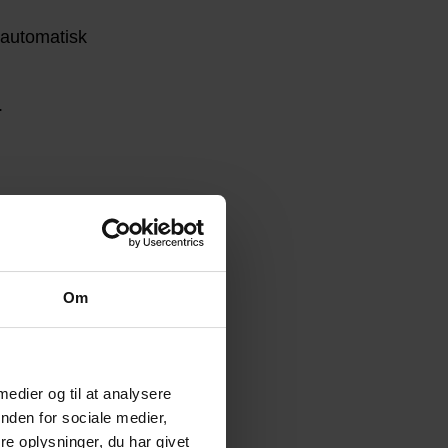
r automatisk
.
 telefon 35 24
Om
 medier og til at analysere
nden for sociale medier,
e oplysninger, du har givet