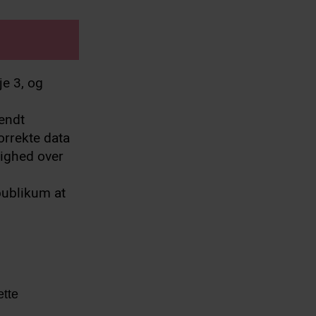
e 3, og
kendt
orrekte data
lighed over
publikum at
ette