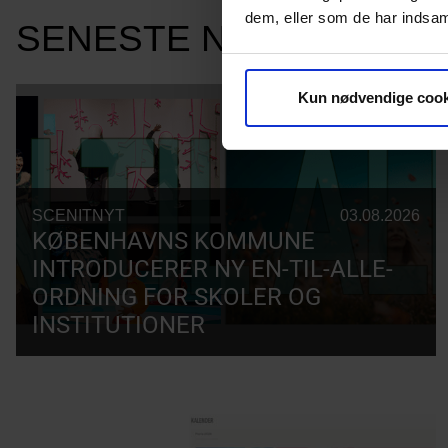
dem, eller som de har indsaml
SENESTE NYHEDER
Kun nødvendige cook
SCENITNYT
03.08.2026
KØBENHAVNS KOMMUNE
INTRODUCERER NY EN-TIL-ALLE-
ORDNING FOR SKOLER OG
INSTITUTIONER