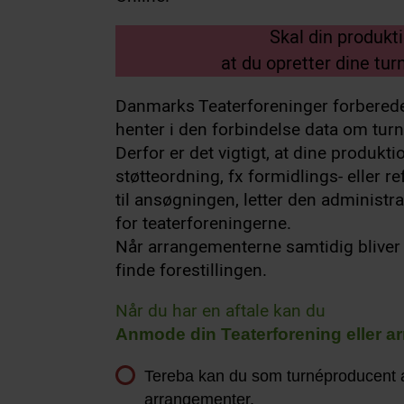
Skal din produkti
at du opretter dine tu
Danmarks Teaterforeninger forberede
henter i den forbindelse data om tur
Derfor er det vigtigt, at dine produkti
støtteordning, fx formidlings- eller r
til ansøgningen, letter den administr
for teaterforeningerne.
Når arrangementerne samtidig bliver 
finde forestillingen.
Når du har en aftale kan du
Anmode din Teaterforening eller a
Tereba kan du som turnéproducent a
arrangementer.