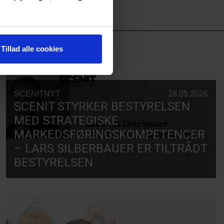
Tillad alle cookies
SCENITNYT
28.05.2026
SCENIT STYRKER BESTYRELSEN
MED STRATEGISKE
MARKEDSFØRINGSKOMPETENCER
– LARS SILBERBAUER ER TILTRÅDT
BESTYRELSEN