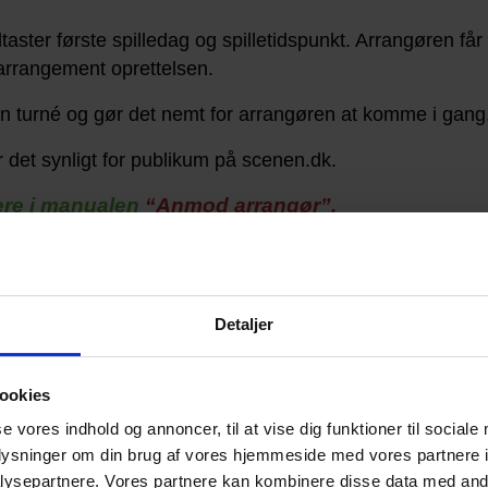
taster første spilledag og spilletidspunkt. Arrangøren få
arrangement oprettelsen.
din turné og gør det nemt for arrangøren at komme i gang
r det synligt for publikum på scenen.dk.
re i manualen
“Anmod arrangør”.
l om noget, er du velkommen til at kontakte Knirke på
Detaljer
t.dk
.
ookies
se vores indhold og annoncer, til at vise dig funktioner til sociale
oplysninger om din brug af vores hjemmeside med vores partnere i
ysepartnere. Vores partnere kan kombinere disse data med andr