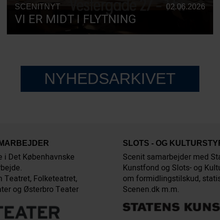
SCENITNYT
02.06.2026
VI ER MIDT I FLYTNING
NYHEDSARKIVET
AMARBEJDER
SLOTS - OG KULTURST
e i Det Københavnske
Scenit samarbejder med St
bejde.
Kunstfond og Slots- og Kult
 Teatret, Folketeatret,
om formidlingstilskud, stati
ter og Østerbro Teater
Scenen.dk m.m.