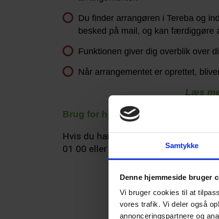
Du finder arrangøren i Tereba og ind
besked på mail, og kan færdiggøre 
Funktionen giver dig overblik over 
Når arrangementet er oprettet, blive
Læs me
Brug for hjælp til Tereba?
Hvis du har spørgsmål eller er i tviv
Samtykke
01 00 eller sende en mail til
kc@sceni
Denne hjemmeside bruger c
Vi bruger cookies til at tilpas
vores trafik. Vi deler også 
annonceringspartnere og anal