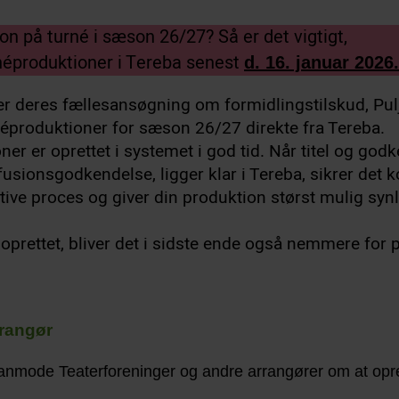
on på turné i sæson 26/27? Så er det vigtigt,
rnéproduktioner i Tereba senest
d. 16. januar 2026.
r deres fællesansøgning om formidlingstilskud, Pulj
néproduktioner for sæson 26/27 direkte fra Tereba.
oner er oprettet i systemet i god tid. Når titel og god
efusionsgodkendelse, ligger klar i Tereba, sikrer det k
ative proces og giver din produktion størst mulig syn
oprettet, bliver det i sidste ende også nemmere for 
rrangør
nmode Teaterforeninger og andre arrangører om at opr