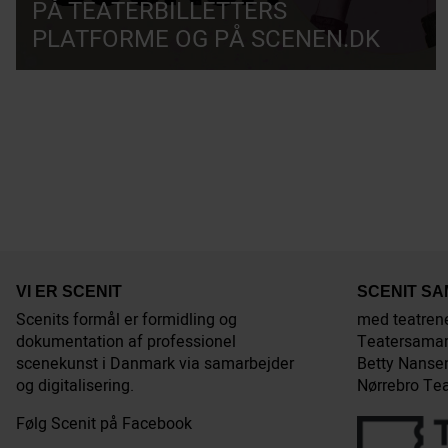
PÅ TEATERBILLETTERS
PLATFORME OG PÅ SCENEN.DK
VI ER SCENIT
SCENIT S
Scenits formål er formidling og
med teatren
dokumentation af professionel
Teatersamar
scenekunst i Danmark via samarbejder
Betty Nansen
og digitalisering.
Nørrebro Tea
Følg Scenit på Facebook