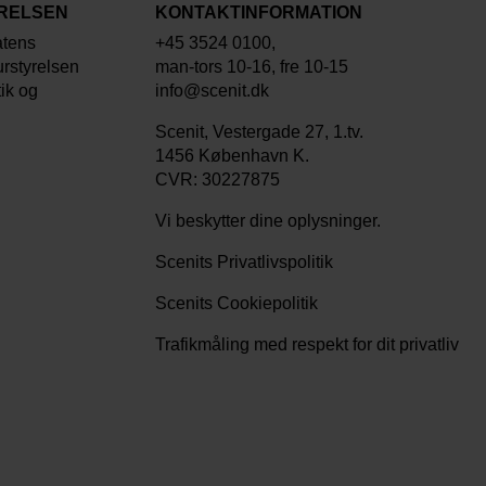
YRELSEN
KONTAKTINFORMATION
atens
+45 3524 0100,
urstyrelsen
man-tors 10-16, fre 10-15
tik og
info@scenit.dk
Scenit, Vestergade 27, 1.tv.
1456 København K.
CVR: 30227875
Vi beskytter dine oplysninger.
Scenits Privatlivspolitik
Scenits Cookiepolitik
Trafikmåling med respekt for dit privatliv