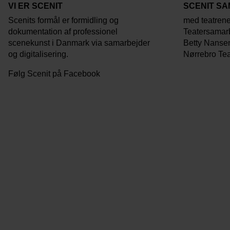
VI ER SCENIT
SCENIT S
Scenits formål er formidling og
med teatren
dokumentation af professionel
Teatersamar
scenekunst i Danmark via samarbejder
Betty Nansen 
og digitalisering.
Nørrebro Tea
Følg Scenit på Facebook