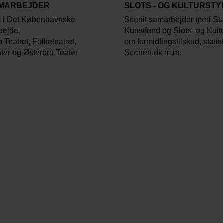
AMARBEJDER
SLOTS - OG KULTURST
e i Det Københavnske
Scenit samarbejder med St
bejde.
Kunstfond og Slots- og Kult
Teatret, Folketeatret,
om formidlingstilskud, statis
ter og Østerbro Teater
Scenen.dk m.m.