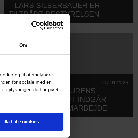
– LARS SILBERBAUER ER
TILTRÅDT BESTYRELSEN
Om
 medier og til at analysere
nden for sociale medier,
SCENITNYT
07.01.2026
SCENIT OG KULTURENS
e oplysninger, du har givet
ANALYSEINSTITUT INDGÅR
STRATEGISK SAMARBEJDE
Tillad alle cookies