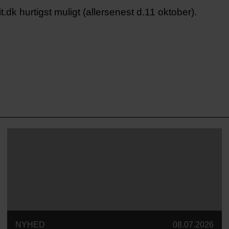
.dk hurtigst muligt (allersenest d.11 oktober).
NYHED
08.07.2026