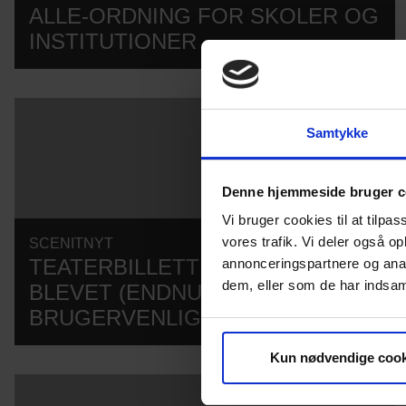
ALLE-ORDNING FOR SKOLER OG
INSTITUTIONER
Samtykke
Denne hjemmeside bruger c
Vi bruger cookies til at tilpas
vores trafik. Vi deler også 
SCENITNYT
20.03.2026
TEATERBILLETTER.DK ER
annonceringspartnere og anal
dem, eller som de har indsaml
BLEVET (ENDNU) MERE
BRUGERVENLIG
Kun nødvendige cook