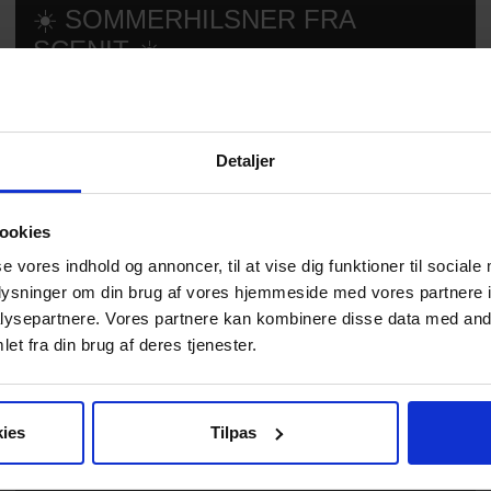
☀️ SOMMERHILSNER FRA
SCENIT ☀️
Detaljer
ookies
se vores indhold og annoncer, til at vise dig funktioner til sociale
oplysninger om din brug af vores hjemmeside med vores partnere i
ysepartnere. Vores partnere kan kombinere disse data med andr
SCENITNYT
19.01.2026
et fra din brug af deres tjenester.
SCENIT SKRUER OP FOR
STØTTEN TIL B&U-SALGET
ies
Tilpas