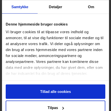
Østerbro Teater
Samtykke
Detaljer
Om
Denne hjemmeside bruger cookies
SLOTS - OG KULTURSTYRELSEN
Vi bruger cookies til at tilpasse vores indhold og
annoncer, til at vise dig funktioner til sociale medier og til
Scenit samarbejder med Statens Kunstfond og Slots- og
Kulturstyrelsen om formidlingstilskud, statistik og
at analysere vores trafik. Vi deler også oplysninger om
Scenen.dk m.m.
din brug af vores hjemmeside med vores partnere inden
for sociale medier, annonceringspartnere og
analysepartnere. Vores partnere kan kombinere disse
data med andre oplysninger, du har givet dem, eller som
de har indsamlet fra din brug af deres tjenester.
Tillad alle cookies
KONTAKTINFORMATION
Tilpas
+45 3524 0100,