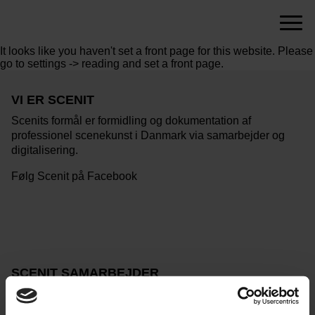
Menu
scenit.dk
It looks like you haven't set a front page for this website. Please
go to settings -> reading and set a front page.
VI ER SCENIT
Scenits formål er formidling og dokumentation af
professionel scenekunst i Danmark via samarbejder og
digitalisering.
Følg Scenit på Facebook
SCENIT SAMARBEJDER
med teatrene i Det Københavnske Teatersamarbejde.
Betty Nansen Teatret, Folketeatret, Nørrebro Teater og