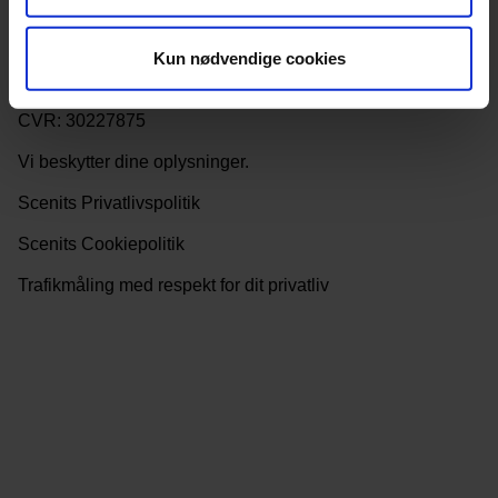
man-tors 10-16, fre 10-15
info@scenit.dk
Kun nødvendige cookies
Scenit, Vestergade 27, 1.tv.
1456 København K.
CVR: 30227875
Vi beskytter dine oplysninger.
Scenits Privatlivspolitik
Scenits Cookiepolitik
Trafikmåling med respekt for dit privatliv