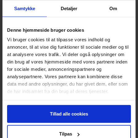
Østerbro Teater
Samtykke
Detaljer
Om
Denne hjemmeside bruger cookies
SLOTS - OG KULTURSTYRELSEN
Vi bruger cookies til at tilpasse vores indhold og
annoncer, til at vise dig funktioner til sociale medier og til
Scenit samarbejder med Statens Kunstfond og Slots- og
Kulturstyrelsen om formidlingstilskud, statistik og
at analysere vores trafik. Vi deler også oplysninger om
Scenen.dk m.m.
din brug af vores hjemmeside med vores partnere inden
for sociale medier, annonceringspartnere og
analysepartnere. Vores partnere kan kombinere disse
data med andre oplysninger, du har givet dem, eller som
de har indsamlet fra din brug af deres tjenester.
Tillad alle cookies
KONTAKTINFORMATION
Tilpas
+45 3524 0100,