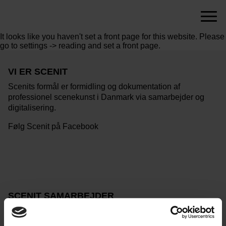
Menu
scenit.dk
It looks like you haven't set a front page for this website. Please
go to settings -> reading and set a front page.
VI ER SCENIT
Scenits formål er formidling og dokumentation af
professionel scenekunst i Danmark via samarbejder og
digitalisering.
Følg Scenit på Facebook
SCENIT SAMARBEJDER
med teatrene i Det Københavnske Teatersamarbejde.
Betty Nansen Teatret, Folketeatret, Nørrebro Teater og