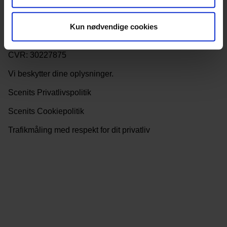
man-tors 10-16, fre 10-15
info@scenit.dk
Kun nødvendige cookies
Scenit, Vestergade 27, 1.tv.
1456 København K.
CVR: 30227875
Vi beskytter dine oplysninger.
Scenits Privatlivspolitik
Scenits Cookiepolitik
Trafikmåling med respekt for dit privatliv