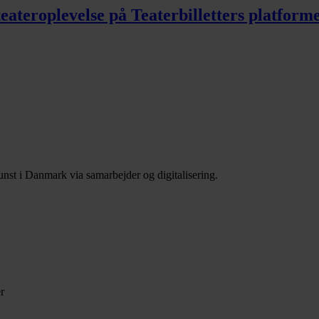
 teateroplevelse på Teaterbilletters platfor
nst i Danmark via samarbejder og digitalisering.
r