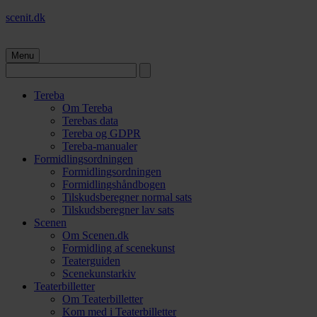
scenit.dk
Menu
Tereba
Om Tereba
Terebas data
Tereba og GDPR
Tereba-manualer
Formidlingsordningen
Formidlingsordningen
Formidlingshåndbogen
Tilskudsberegner normal sats
Tilskudsberegner lav sats
Scenen
Om Scenen.dk
Formidling af scenekunst
Teaterguiden
Scenekunstarkiv
Teaterbilletter
Om Teaterbilletter
Kom med i Teaterbilletter