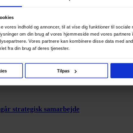
iske markedsføringskompetencer – Lars Silbe
ookies
se vores indhold og annoncer, til at vise dig funktioner til sociale
oplysninger om din brug af vores hjemmeside med vores partnere i
ysepartnere. Vores partnere kan kombinere disse data med andr
ere brugervenlig
et fra din brug af deres tjenester.
ies
Tilpas
lget
dgår strategisk samarbejde