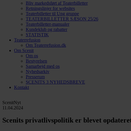
Bliv markedsført af Teaterbilletter
Retningslinjer for websites
Teaterbilletter til Ung gruppe
TEATERBILLETTER SÆSON 25/26
Teaterbilletter-manualer
Kundeklub og rabatter
STATISTIK
Teaterrefusion
Om Teaterrefusion.dk
Om Scenit
Om os
Bestyrelsen
Samarbejd med os
Nyhedsarkiv
Presserum
SCENITS 3 NYHEDSBREVE
Kontakt
ScenitNyt
11.04.2024
Scenits privatlivspolitik er blevet opdatere