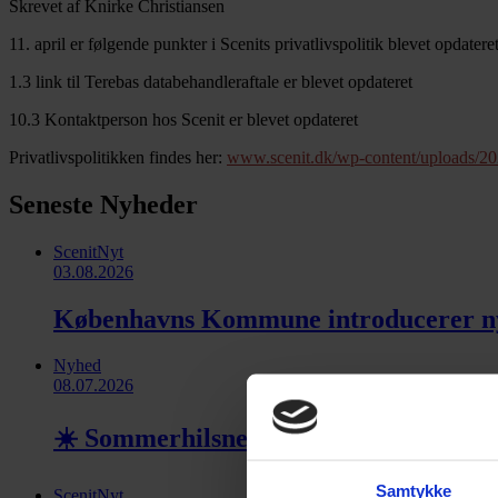
Skrevet af Knirke Christiansen
11. april er følgende punkter i Scenits privatlivspolitik blevet opdateret
1.3 link til Terebas databehandleraftale er blevet opdateret
10.3 Kontaktperson hos Scenit er blevet opdateret
Privatlivspolitikken findes her:
www.scenit.dk/wp-content/uploads/202
Seneste Nyheder
ScenitNyt
03.08.2026
Københavns Kommune introducerer ny En
Nyhed
08.07.2026
☀️ Sommerhilsner fra Scenit ☀️
Samtykke
ScenitNyt