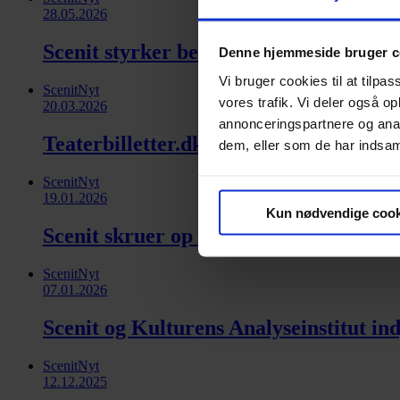
28.05.2026
Scenit styrker bestyrelsen med strateg
Denne hjemmeside bruger c
Vi bruger cookies til at tilpas
ScenitNyt
vores trafik. Vi deler også 
20.03.2026
annonceringspartnere og anal
Teaterbilletter.dk er blevet (endnu) m
dem, eller som de har indsaml
ScenitNyt
19.01.2026
Kun nødvendige cook
Scenit skruer op for støtten til B&U-sa
ScenitNyt
07.01.2026
Scenit og Kulturens Analyseinstitut in
ScenitNyt
12.12.2025