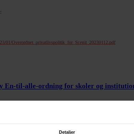
:
3/01/Overordnet_privatlivspolitik_for_Scenit_20230112.pdf
-til-alle-ordning for skoler og institutio
Detaljer