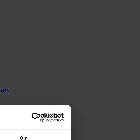
ner
Om