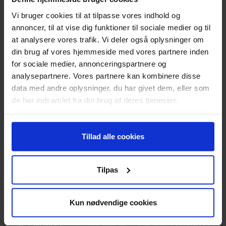
Vi bruger cookies til at tilpasse vores indhold og
annoncer, til at vise dig funktioner til sociale medier og til
at analysere vores trafik. Vi deler også oplysninger om
din brug af vores hjemmeside med vores partnere inden
for sociale medier, annonceringspartnere og
analysepartnere. Vores partnere kan kombinere disse
data med andre oplysninger, du har givet dem, eller som
SCENITNYT
07.01.2026
de har indsamlet fra din brug af deres tjenester.
SCENIT OG KULTURENS
ANALYSEINSTITUT INDGÅR
STRATEGISK SAMARBEJDE
Tillad alle cookies
Tilpas
Kun nødvendige cookies
SCENITNYT
12.12.2025