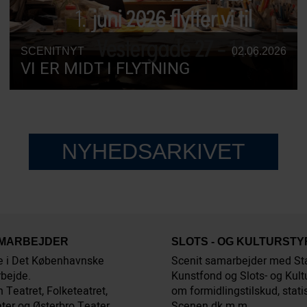
SCENITNYT
02.06.2026
VI ER MIDT I FLYTNING
NYHEDSARKIVET
AMARBEJDER
SLOTS - OG KULTURST
e i Det Københavnske
Scenit samarbejder med St
bejde.
Kunstfond og Slots- og Kult
 Teatret, Folketeatret,
om formidlingstilskud, stati
ter og Østerbro Teater
Scenen.dk m.m.