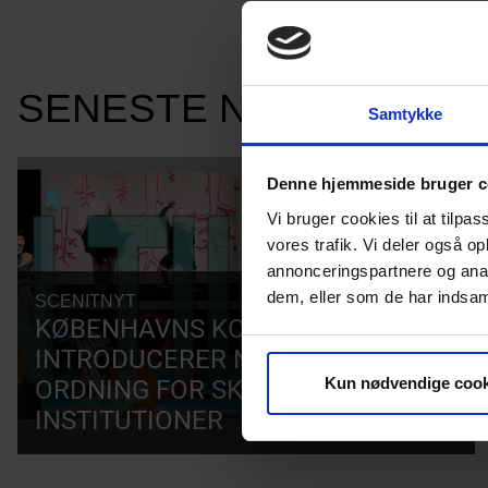
SENESTE NYHEDER
Samtykke
Denne hjemmeside bruger c
Vi bruger cookies til at tilpas
vores trafik. Vi deler også 
annonceringspartnere og anal
dem, eller som de har indsaml
SCENITNYT
03.08.2026
KØBENHAVNS KOMMUNE
INTRODUCERER NY EN-TIL-ALLE-
ORDNING FOR SKOLER OG
Kun nødvendige cook
INSTITUTIONER