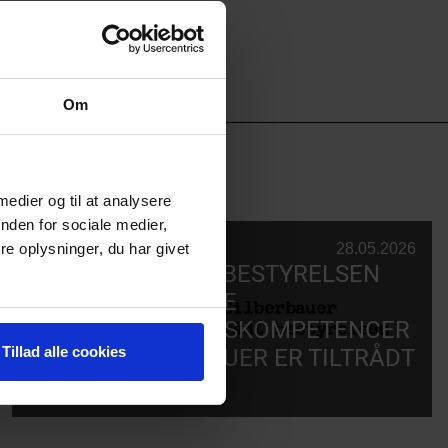
Om
 medier og til at analysere
nden for sociale medier,
e oplysninger, du har givet
SCENITNYT
28.05.2026
SCENIT STYRKER BESTYRELSEN
MED STRATEGISKE
MARKEDSFØRINGSKOMPETENCER
– LARS SILBERBAUER ER TILTRÅDT
Tillad alle cookies
BESTYRELSEN