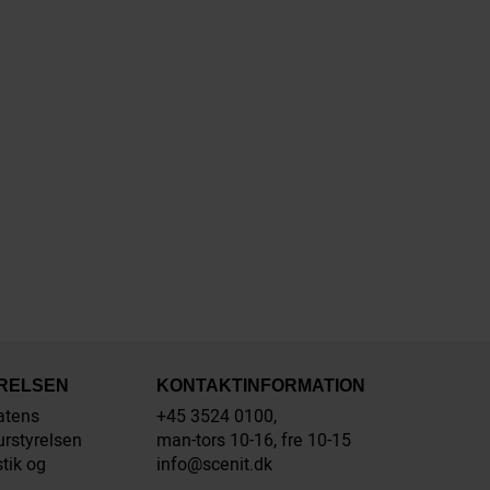
YRELSEN
KONTAKTINFORMATION
atens
+45 3524 0100,
urstyrelsen
man-tors 10-16, fre 10-15
stik og
info@scenit.dk