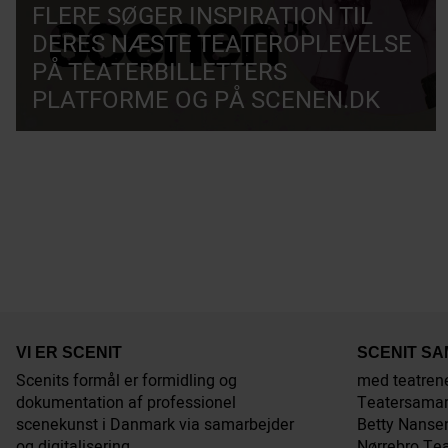
FLERE SØGER INSPIRATION TIL
DERES NÆSTE TEATEROPLEVELSE
PÅ TEATERBILLETTERS
PLATFORME OG PÅ SCENEN.DK
VI ER SCENIT
SCENIT S
Scenits formål er formidling og
med teatren
dokumentation af professionel
Teatersamar
scenekunst i Danmark via samarbejder
Betty Nansen
og digitalisering.
Nørrebro Tea