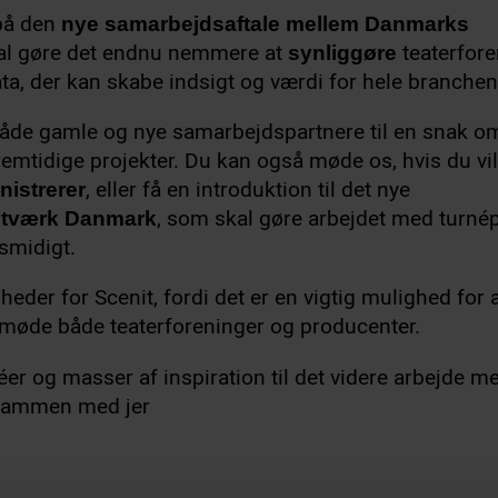
 på den
nye samarbejdsaftale mellem Danmarks
al gøre det endnu nemmere at
teaterfor
synliggøre
ta, der kan skabe indsigt og værdi for hele branchen
e både gamle og nye samarbejdspartnere til en snak o
remtidige projekter. Du kan også møde os, hvis du vi
, eller få en introduktion til det nye
nistrerer
, som skal gøre arbejdet med turné
netværk Danmark
smidigt.
heder for Scenit, fordi det er en vigtig mulighed for 
t møde både teaterforeninger og producenter.
éer og masser af inspiration til det videre arbejde m
sammen med jer