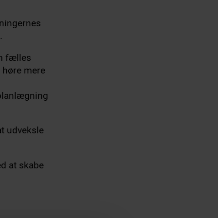
eningernes
.
m fælles
l høre mere
planlægning
at udveksle
ed at skabe