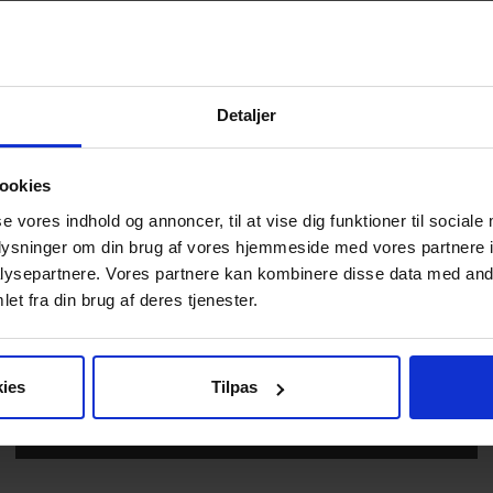
Detaljer
ookies
se vores indhold og annoncer, til at vise dig funktioner til sociale
oplysninger om din brug af vores hjemmeside med vores partnere i
ysepartnere. Vores partnere kan kombinere disse data med andr
et fra din brug af deres tjenester.
NYHED
08.07.2026
SOMMERHILSNER FRA SCENIT
ies
Tilpas