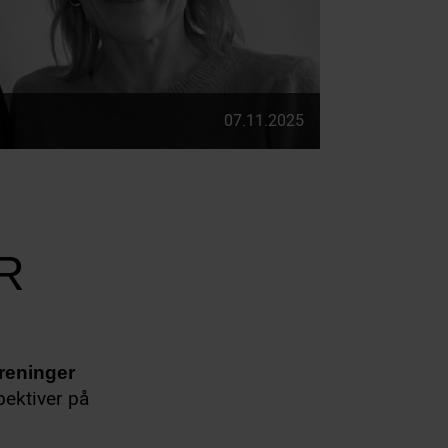
07.11.2025
R
reninger
pektiver på