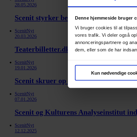
28.05.2026
Scenit styrker bestyrelsen med strateg
Denne hjemmeside bruger c
Vi bruger cookies til at tilpas
ScenitNyt
vores trafik. Vi deler også 
20.03.2026
annonceringspartnere og anal
Teaterbilletter.dk er blevet (endnu) m
dem, eller som de har indsaml
ScenitNyt
19.01.2026
Kun nødvendige cook
Scenit skruer op for støtten til B&U-sa
ScenitNyt
07.01.2026
Scenit og Kulturens Analyseinstitut in
ScenitNyt
12.12.2025