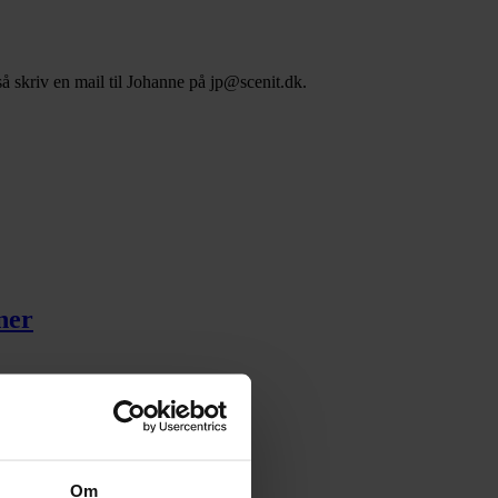
 så skriv en mail til Johanne på jp@scenit.dk.
ner
Om