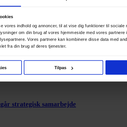
iske markedsføringskompetencer – Lars Silbe
ookies
se vores indhold og annoncer, til at vise dig funktioner til sociale
oplysninger om din brug af vores hjemmeside med vores partnere i
ysepartnere. Vores partnere kan kombinere disse data med andr
ere brugervenlig
et fra din brug af deres tjenester.
ies
Tilpas
lget
dgår strategisk samarbejde