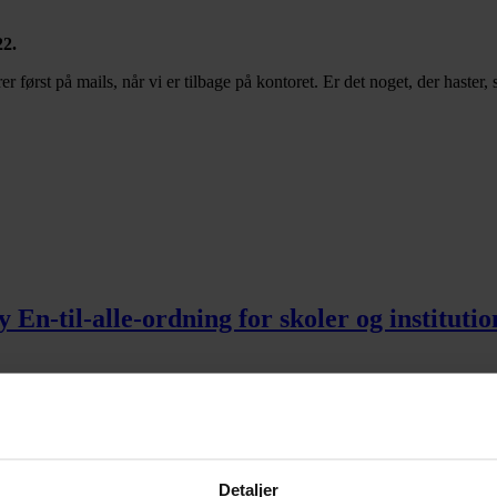
22.
er først på mails, når vi er tilbage på kontoret. Er det noget, der haster,
-til-alle-ordning for skoler og institutio
Detaljer