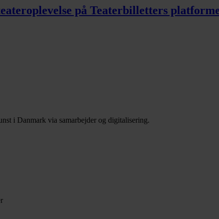
 teateroplevelse på Teaterbilletters platfor
nst i Danmark via samarbejder og digitalisering.
r