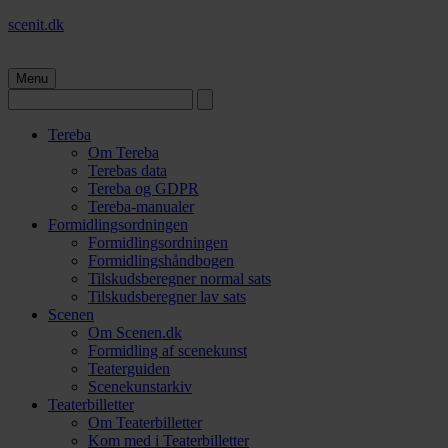
scenit.dk
Menu
Tereba
Om Tereba
Terebas data
Tereba og GDPR
Tereba-manualer
Formidlingsordningen
Formidlingsordningen
Formidlingshåndbogen
Tilskudsberegner normal sats
Tilskudsberegner lav sats
Scenen
Om Scenen.dk
Formidling af scenekunst
Teaterguiden
Scenekunstarkiv
Teaterbilletter
Om Teaterbilletter
Kom med i Teaterbilletter