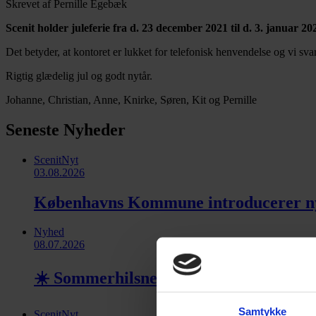
Skrevet af Pernille Egebæk
Scenit holder juleferie fra d. 23 december 2021 til d. 3. januar 20
Det betyder, at kontoret er lukket for telefonisk henvendelse og vi svar
Rigtig glædelig jul og godt nytår.
Johanne, Christian, Anne, Knirke, Søren, Kit og Pernille
Seneste Nyheder
ScenitNyt
03.08.2026
Københavns Kommune introducerer ny En
Nyhed
08.07.2026
☀️ Sommerhilsner fra Scenit ☀️
Samtykke
ScenitNyt