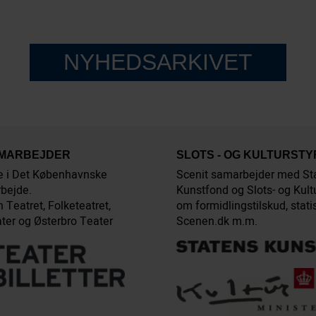
NYHEDSARKIVET
AMARBEJDER
SLOTS - OG KULTURST
e i Det Københavnske
Scenit samarbejder med St
bejde.
Kunstfond og Slots- og Kult
 Teatret, Folketeatret,
om formidlingstilskud, stati
ter og Østerbro Teater
Scenen.dk m.m.