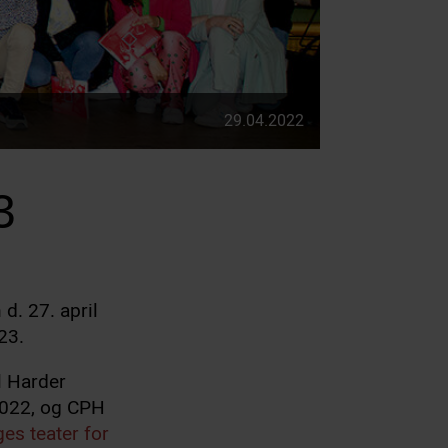
29.04.2022
3
d. 27. april
23.
l Harder
2022, og CPH
es teater for