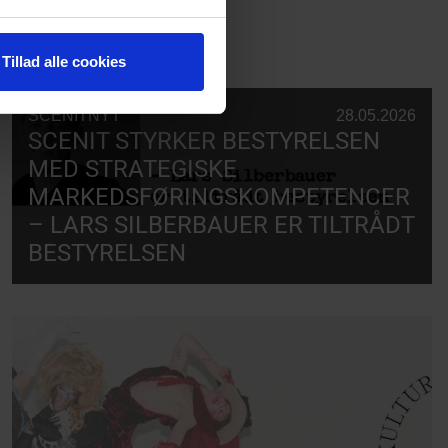
Tillad alle cookies
SCENITNYT
28.05.2026
SCENIT STYRKER BESTYRELSEN
MED STRATEGISKE
MARKEDSFØRINGSKOMPETENCER
– LARS SILBERBAUER ER TILTRÅDT
BESTYRELSEN