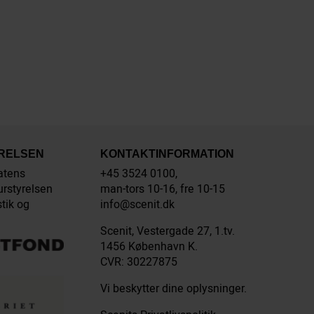
YRELSEN
KONTAKTINFORMATION
atens
+45 3524 0100,
urstyrelsen
man-tors 10-16, fre 10-15
stik og
info@scenit.dk
Scenit, Vestergade 27, 1.tv.
1456 København K.
CVR: 30227875
Vi beskytter dine oplysninger.