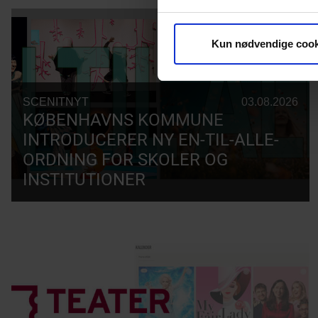
Kun nødvendige cook
SCENITNYT
03.08.2026
KØBENHAVNS KOMMUNE
INTRODUCERER NY EN-TIL-ALLE-
ORDNING FOR SKOLER OG
INSTITUTIONER