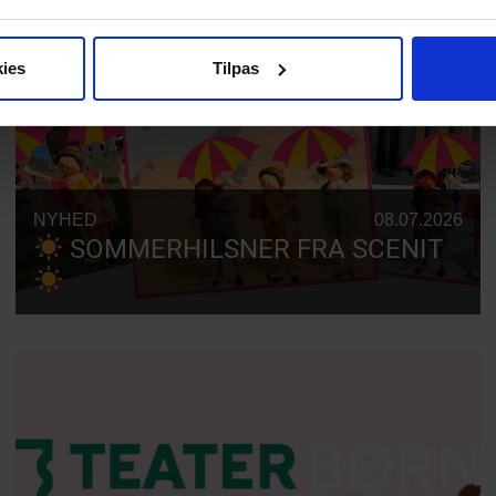
ies
Tilpas
NYHED
08.07.2026
SOMMERHILSNER FRA SCENIT