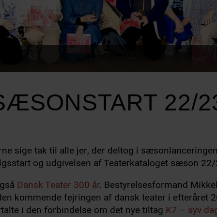
SÆSONSTART 22/2
e sige tak til alle jer, der deltog i sæsonlanceringen 
algsstart og udgivelsen af Teaterkataloget sæson 22/
også
Dansk Teater 300 år
. Bestyrelsesformand Mikke
n kommende fejringen af dansk teater i efteråret 
talte i den forbindelse om det nye tiltag
K7 – syv dag