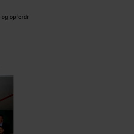
e og opfordr
.