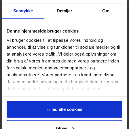
Samtykke
Detaljer
Om
Denne hjemmeside bruger cookies
Vi bruger cookies til at tilpasse vores indhold og
SCENITNYT
19.01.2026
annoncer, til at vise dig funktioner til sociale medier og til
SCENIT SKRUER OP FOR STØTTEN
at analysere vores trafik. Vi deler også oplysninger om
TIL B&U-SALGET
din brug af vores hjemmeside med vores partnere inden
for sociale medier, annonceringspartnere og
analysepartnere. Vores partnere kan kombinere disse
data med andre oplysninger, du har givet dem, eller som
de har indsamlet fra din brug af deres tjenester.
Tillad alle cookies
SCENITNYT
07.01.2026
SCENIT OG KULTURENS
Tilpas