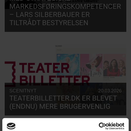
MARKEDSFØRINGSKOMPETENCER
– LARS SILBERBAUER ER
TILTRÅDT BESTYRELSEN
SCENITNYT
20.03.2026
TEATERBILLETTER.DK ER BLEVET
(ENDNU) MERE BRUGERVENLIG