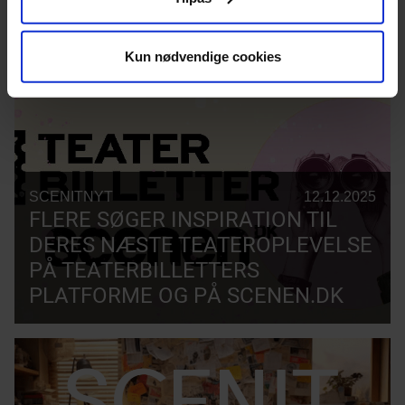
ANALYSEINSTITUT INDGÅR
STRATEGISK SAMARBEJDE
Kun nødvendige cookies
SCENITNYT
12.12.2025
FLERE SØGER INSPIRATION TIL
DERES NÆSTE TEATEROPLEVELSE
PÅ TEATERBILLETTERS
PLATFORME OG PÅ SCENEN.DK