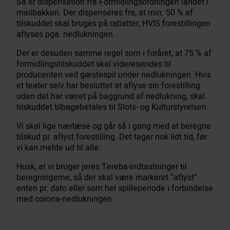
Så er dispensation fra Formidlingsordningen landet i
mailbakken. Der dispenseres fra, at min. 50 % af
tilskuddet skal bruges på rabatter, HVIS forestillingen
aflyses pga. nedlukningen.
Der er desuden samme regel som i foråret, at 75 % af
formidlingstilskuddet skal videresendes til
producenten ved gæstespil under nedlukningen. Hvis
et teater selv har besluttet at aflyse sin forestilling
uden det har været på baggrund af nedlukning, skal
tilskuddet tilbagebetales til Slots- og Kulturstyrelsen.
Vi skal lige nærlæse og går så i gang med at beregne
tilskud pr. aflyst forestilling. Det tager nok lidt tid, før
vi kan melde ud til alle.
Husk, at vi bruger jeres Tereba-indtastninger til
beregningerne, så der skal være markeret “aflyst”
enten pr. dato eller som hel spilleperiode i forbindelse
med corona-nedlukningen.