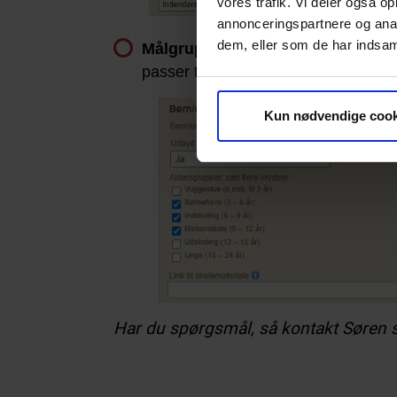
vores trafik. Vi deler også 
annonceringspartnere og anal
dem, eller som de har indsaml
Målgrupper –
sæt kryds ved den ret
passer til børn i alderen
3-9 år
.
Kun nødvendige cook
Har du spørgsmål, så kontakt Søren