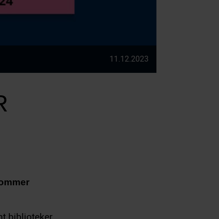
11.12.2023
R
/sommer
t biblioteker