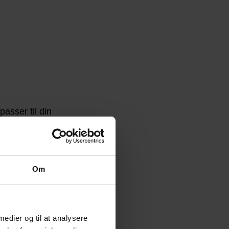
asser til din
Om
 medier og til at analysere