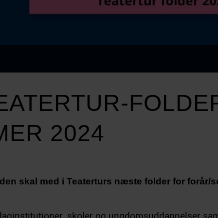
TEATERTUR-FOLDE
ER 2024
s den skal med i Teaterturs næste folder
for forår
l daginstitutioner, skoler og ungdomsuddannelser sam