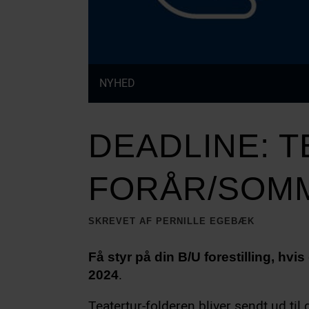
NYHED
DEADLINE: 
FORÅR/SOMM
SKREVET AF PERNILLE EGEBÆK
Få styr på din B/U forestilling, hvi
.
2024
Teatertur-folderen bliver sendt ud ti