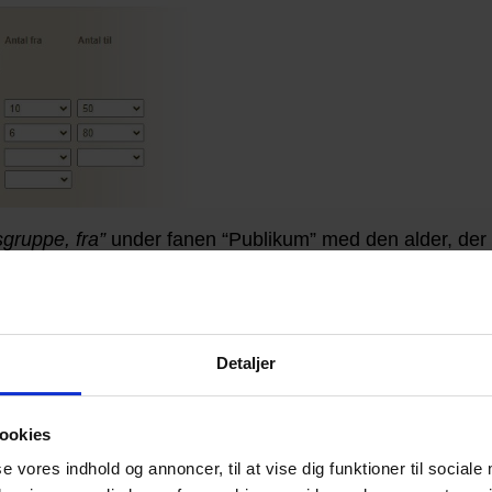
sgruppe, fra”
under fanen “Publikum” med den alder, der p
Detaljer
ookies
se vores indhold og annoncer, til at vise dig funktioner til sociale