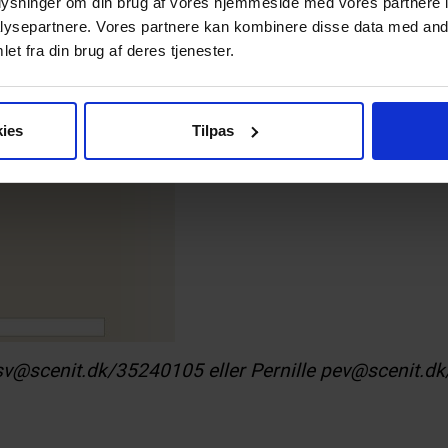
oplysninger om din brug af vores hjemmeside med vores partnere i
ysepartnere. Vores partnere kan kombinere disse data med andr
et fra din brug af deres tjenester.
te “Aldersgruppe” fx
Børnehave
og
Indskoling
, hvis din f
ies
Tilpas
 sv@scenit.dk/35240105 eller Pernille pev@scenit.