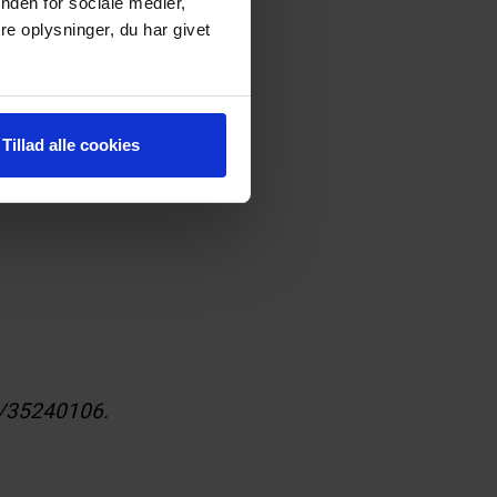
nden for sociale medier,
e oplysninger, du har givet
orestilling fx
Tillad alle cookies
dk/35240106.