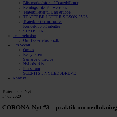
Bliv markedsført af Teaterbilletter
Retningslinjer for websites
Teaterbilletter til Ung gruppe
TEATERBILLETTER SÆSON 25/26
Teaterbilletter-manualer
Kundeklub og rabatter
STATISTIK
Teaterrefusion
Om Teaterrefusion.dk
Om Scenit
Om os
Bestyrelsen
Samarbejd med os
Nyhedsarkiv
Presserum
SCENITS 3 NYHEDSBREVE
Kontakt
TeaterbilletterNyt
17.03.2020
CORONA-Nyt #3 – praktik om nedlukning