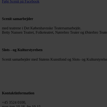
Følg Scenit på Facebook
Scenit samarbejder
med teatrene i Det Københavnske Teatersamarbejde.
Betty Nansen Teatret, Folketeatret, Nørrebro Teater og Østerbro Teate
Slots - og Kulturstyrelsen
Scenit samarbejder med Statens Kunstfond og Slots- og Kulturstyrelse
Kontaktinformation
+45 3524 0100,
man-tors 10-16, fre 10-15