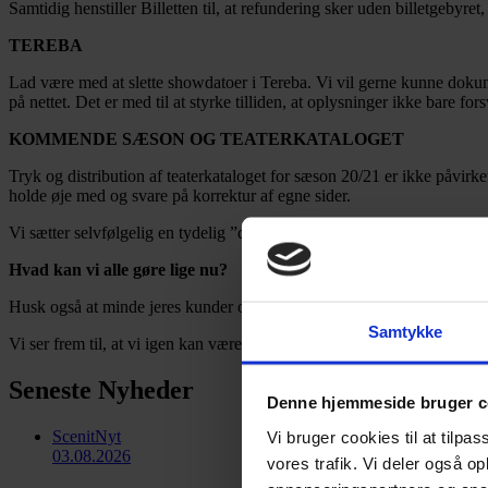
Samtidig henstiller Billetten til, at refundering sker uden billetgebyre
TEREBA
Lad være med at slette showdatoer i Tereba. Vi vil gerne kunne dokument
på nettet. Det er med til at styrke tilliden, at oplysninger ikke bare 
KOMMENDE SÆSON OG TEATERKATALOGET
Tryk og distribution af teaterkataloget for sæson 20/21 er ikke påvirk
holde øje med og svare på korrektur af egne sider.
Vi sætter selvfølgelig en tydelig ”disclaimer” i kataloget, om at det e
Hvad kan vi alle gøre lige nu?
Husk også at minde jeres kunder om, at den bedste måde, de som publikum
Samtykke
Vi ser frem til, at vi igen kan være sammen – uden afstand i teatersale
Seneste Nyheder
Denne hjemmeside bruger c
ScenitNyt
Vi bruger cookies til at tilpas
03.08.2026
vores trafik. Vi deler også 