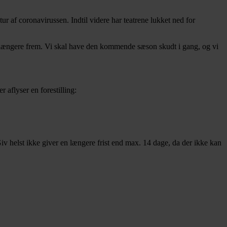
etur af coronavirussen. Indtil videre har teatrene lukket ned for
t se længere frem. Vi skal have den kommende sæson skudt i gang, og vi
r aflyser en forestilling:
Giv helst ikke giver en længere frist end max. 14 dage, da der ikke kan