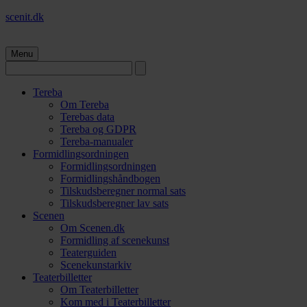
scenit.dk
Menu
Tereba
Om Tereba
Terebas data
Tereba og GDPR
Tereba-manualer
Formidlingsordningen
Formidlingsordningen
Formidlingshåndbogen
Tilskudsberegner normal sats
Tilskudsberegner lav sats
Scenen
Om Scenen.dk
Formidling af scenekunst
Teaterguiden
Scenekunstarkiv
Teaterbilletter
Om Teaterbilletter
Kom med i Teaterbilletter