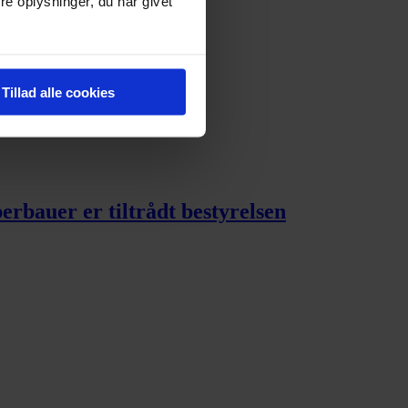
e oplysninger, du har givet
ner
Tillad alle cookies
rbauer er tiltrådt bestyrelsen