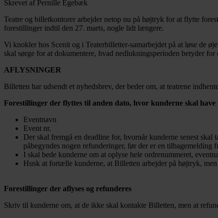
Skrevet af Pernille Egebæk
Teatre og billetkontorer arbejder netop nu på højtryk for at flytte fores
forestillinger indtil den 27. marts, nogle lidt længere.
Vi knokler hos Scenit og i Teaterbilletter-samarbejdet på at løse de ø
skal sørge for at dokumentere, hvad nedlukningsperioden betyder for 
AFLYSNINGER
Billetten har udsendt et nyhedsbrev, der beder om, at teatrene indhenter 
Forestillinger der flyttes til anden dato, hvor kunderne skal have
Eventnavn
Event nr.
Der skal fremgå en deadline for, hvornår kunderne senest skal ta
påbegyndes nogen refunderinger, før der er en tilbagemelding fr
I skal bede kunderne om at oplyse hele ordrenummeret, eventnavn
Husk at fortælle kunderne, at Billetten arbejder på højtryk, men
Forestillinger der aflyses og refunderes
Skriv til kunderne om, at de ikke skal kontakte Billetten, men at refu