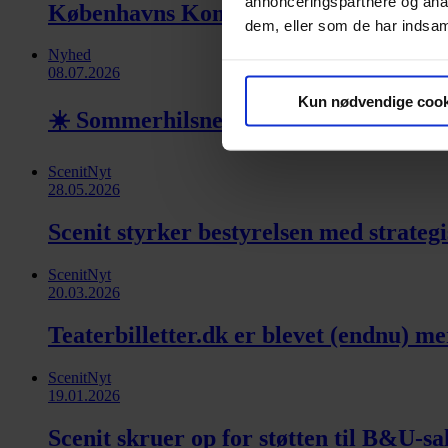
annonceringspartnere og anal
Københavns Kommune introducerer ny En
dem, eller som de har indsaml
Nyhed
08.07.2026
Kun nødvendige cook
☀️ Sommerhilsner fra Scenit ☀️
ScenitNyt
28.05.2026
Scenit styrker bestyrelsen med strateg
ScenitNyt
20.03.2026
Teaterbilletter.dk er blevet (endnu) m
ScenitNyt
19.01.2026
Scenit skruer op for støtten til B&U-sa