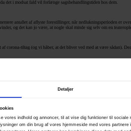
t, da det i modsat fald vil forlænge sagsbehandlingstiden hos dem.
ere antallet af aflyste forestillinger, når nedlukningsperioden er overst
forsvinder, og det kan jo være, at nogle skal minde sig selv om en teater
et af corona-tiltag (og vi håber, at det bliver ved med at være sådan). D
r udarbejdet under corona-krisen, og at der derfor må tages forbehold for 
 kan støtte teatrene på, er ved at købe billetter til forestillinger og a
Detaljer
n.
ookies
se vores indhold og annoncer, til at vise dig funktioner til sociale
oplysninger om din brug af vores hjemmeside med vores partnere i