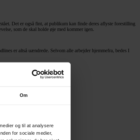
ået. Det er også fint, at publikum kan finde deres aflyste forestilling
oplevelse, som de skal holde øje med kommer igen.
eadlines er altså uændrede. Selvom alle arbejder hjemmefra, bedes I
ændringer i teatrenes repertoire.
rrangementer, der ligger ude i tiden.
Om
 medier og til at analysere
nden for sociale medier,