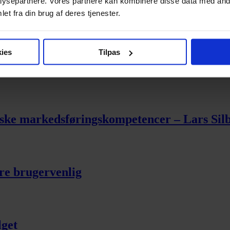
ysepartnere. Vores partnere kan kombinere disse data med andr
-til-alle-ordning for skoler og institutio
et fra din brug af deres tjenester.
ies
Tilpas
iske markedsføringskompetencer – Lars Silbe
ere brugervenlig
lget