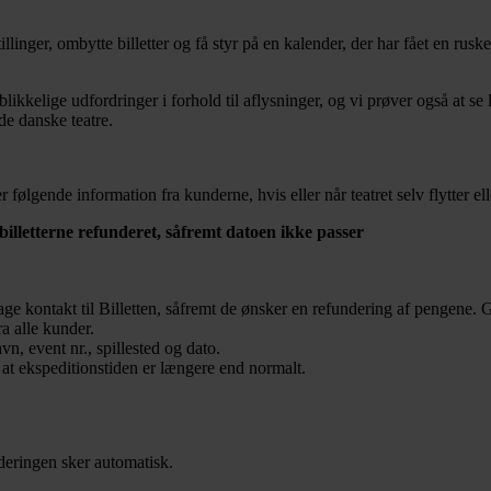
tillinger, ombytte billetter og få styr på en kalender, der har fået en rusk
jeblikkelige udfordringer i forhold til aflysninger, og vi prøver også a
de danske teatre.
følgende information fra kunderne, hvis eller når teatret selv flytter elle
 billetterne refunderet, såfremt datoen ikke passer
ge kontakt til Billetten, såfremt de ønsker en refundering af pengene. 
a alle kunder.
, event nr., spillested og dato.
 at ekspeditionstiden er længere end normalt.
nderingen sker automatisk.